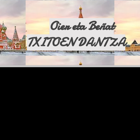
Oier eta Beñat
TXITOEN DANTZA