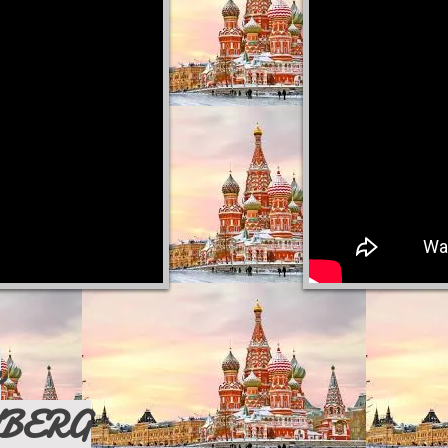
n
BERG