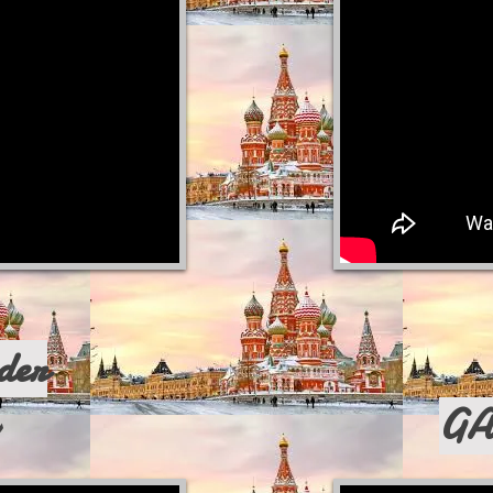
der
GA