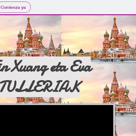
Comienza ya
in Xuang eta Eva
TULLERIAK