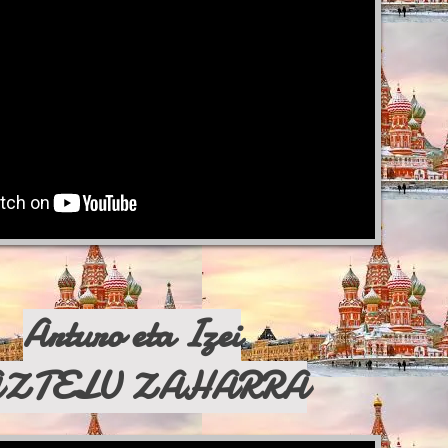
Arturo eta Izei
ZTELU ZAHARRA