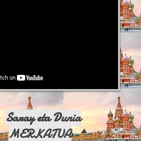
Saray eta Dunia
MERKATUA