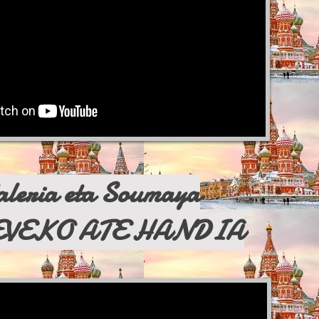
aleria eta Soumaya
VEKO ATE HANDIA