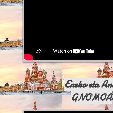
Eneko eta An
GNOMOA