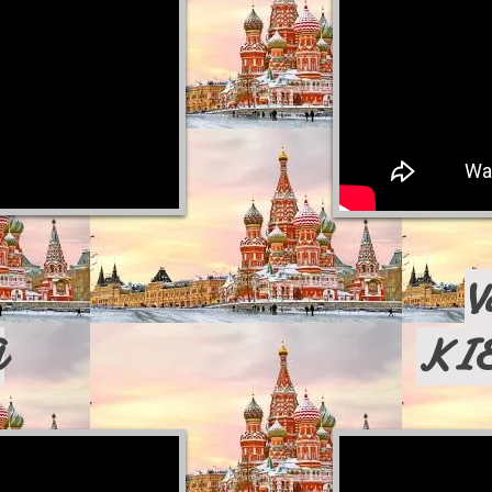
V
A
KIE